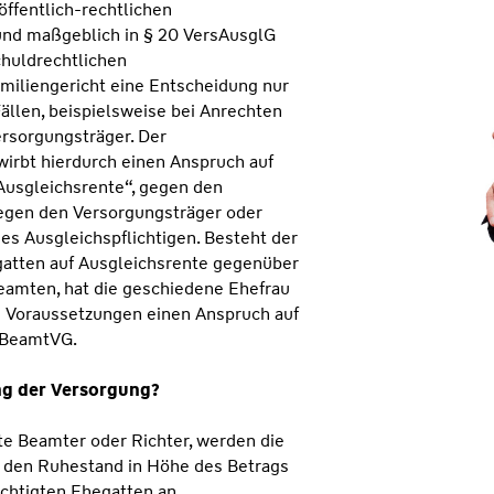
ffentlich-rechtlichen
und maßgeblich in § 20 VersAusglG
chuldrechtlichen
amiliengericht eine Entscheidung nur
ällen, beispielsweise bei Anrechten
ersorgungsträger. Der
wirbt hierdurch einen Anspruch auf
„Ausgleichsrente“, gegen den
gegen den Versorgungsträger oder
es Ausgleichspflichtigen. Besteht der
atten auf Ausgleichsrente gegenüber
amten, hat die geschiedene Ehefrau
 Voraussetzungen einen Anspruch auf
2 BeamtVG.
ng der Versorgung?
tte Beamter oder Richter, werden die
n den Ruhestand in Höhe des Betrags
echtigten Ehegatten an