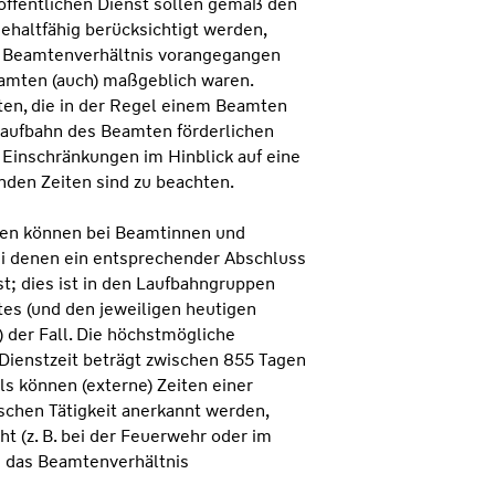
 öffentlichen Dienst sollen gemäß den
gehaltfähig berücksichtigt werden,
em Beamtenverhältnis vorangegangen
amten (auch) maßgeblich waren.
ten, die in der Regel einem Beamten
 Laufbahn des Beamten förderlichen
e Einschränkungen im Hinblick auf eine
nden Zeiten sind zu beachten.
ten können bei Beamtinnen und
ei denen ein entsprechender Abschluss
st; dies ist in den Laufbahngruppen
es (und den jeweiligen heutigen
 der Fall. Die höchstmögliche
Dienstzeit beträgt zwischen 855 Tagen
ls können (externe) Zeiten einer
schen Tätigkeit anerkannt werden,
 (z. B. bei der Feuerwehr oder im
n das Beamtenverhältnis