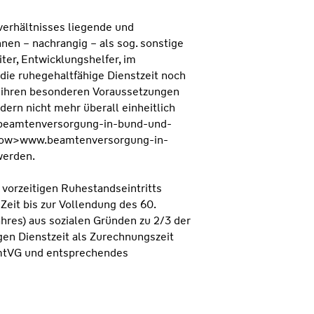
erhältnisses liegende und
nen – nachrangig – als sog. sonstige
iter, Entwicklungshelfer, im
 die ruhegehaltfähige Dienstzeit noch
in ihren besonderen Voraussetzungen
ern nicht mehr überall einheitlich
.beamtenversorgung-in-bund-und-
ndow>www.beamtenversorgung-in-
werden.
s vorzeitigen Ruhestandseintritts
Zeit bis zur Vollendung des 60.
hres) aus sozialen Gründen zu 2/3 der
gen Dienstzeit als Zurechnungszeit
amtVG und entsprechendes