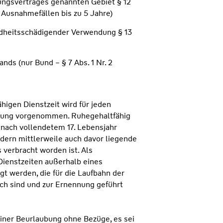
gungsvertrages genannten Gebiet § 12
 Ausnahmefällen bis zu 5 Jahre)
dheitsschädigender Verwendung § 13
nds (nur Bund – § 7 Abs. 1 Nr. 2
higen Dienstzeit wird für jeden
chnung vorgenommen. Ruhegehaltfähig
ie nach vollendetem 17. Lebensjahr
dern mittlerweile auch davor liegende
 verbracht worden ist. Als
Dienstzeiten außerhalb eines
t werden, die für die Laufbahn der
ch sind und zur Ernennung geführt
einer Beurlaubung ohne Bezüge, es sei